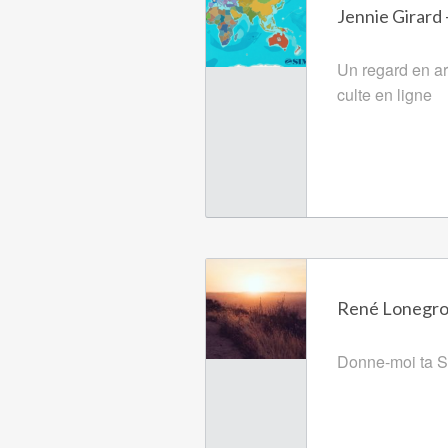
Jennie Girard 
Un regard en arr
culte en ligne
René Lonegro, 
Donne-moi ta Sa