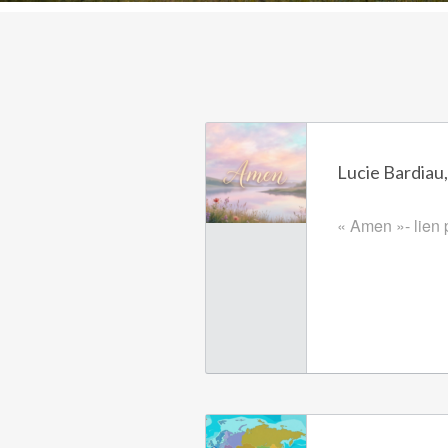
Lucie Bardiau,
« Amen »- lien p