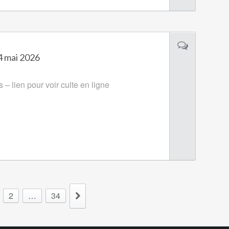
24 mai 2026
– lien pour voir culte en ligne
2
…
34