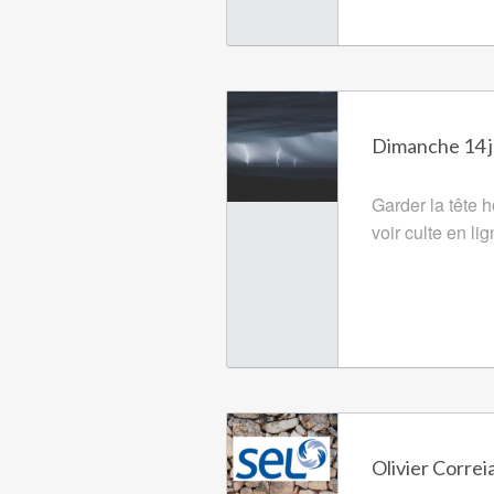
Dimanche 14 j
Garder la tête h
voir culte en li
Olivier Correia