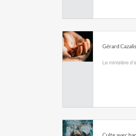
Gérard Cazalis,
Le ministère d’a
Culte avec ba